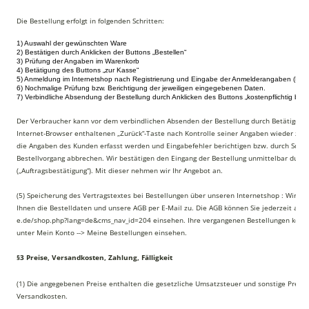
Die Bestellung erfolgt in folgenden Schritten:
1) Auswahl der gewünschten Ware
2) Bestätigen durch Anklicken der Buttons „Bestellen“
3) Prüfung der Angaben im Warenkorb
4) Betätigung des Buttons „zur Kasse“
5) Anmeldung im Internetshop nach Registrierung und Eingabe der Anmelderangaben (E-Ma
6) Nochmalige Prüfung bzw. Berichtigung der jeweiligen eingegebenen Daten.
7) Verbindliche Absendung der Bestellung durch Anklicken des Buttons „kostenpflichtig beste
Der Verbraucher kann vor dem verbindlichen Absenden der Bestellung durch Betätigen
Internet-Browser enthaltenen „Zurück“-Taste nach Kontrolle seiner Angaben wieder zu de
die Angaben des Kunden erfasst werden und Eingabefehler berichtigen bzw. durch Schl
Bestellvorgang abbrechen. Wir bestätigen den Eingang der Bestellung unmittelbar durch
(„Auftragsbestätigung“). Mit dieser nehmen wir Ihr Angebot an.
(5) Speicherung des Vertragstextes bei Bestellungen über unseren Internetshop : Wir s
Ihnen die Bestelldaten und unsere AGB per E-Mail zu. Die AGB können Sie jederzeit auch
e.de/shop.php?lang=de&cms_nav_id=204 einsehen. Ihre vergangenen Bestellungen könn
unter Mein Konto --> Meine Bestellungen einsehen.
§3 Preise, Versandkosten, Zahlung, Fälligkeit
(1) Die angegebenen Preise enthalten die gesetzliche Umsatzsteuer und sonstige Prei
Versandkosten.