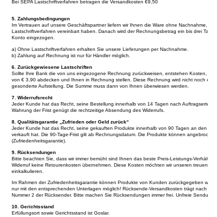
Bei SEPA Lastschriftverfahren betragen die Versandkosten €9,50
5. Zahlungsbedingungen
Im Vertrauen auf unsere Geschäftspartner liefern wir Ihnen die Ware ohne Nachnahme, we
Lastschriftverfahren vereinbart haben. Danach wird der Rechnungsbetrag ein bis drei T
Konto eingezogen.
a) Ohne Lastschriftverfahren erhalten Sie unsere Lieferungen per Nachnahme.
b) Zahlung auf Rechnung ist nur für Händler möglich.
6. Zurückgewiesene Lastschriften
Sollte Ihre Bank die von uns eingezogene Rechnung zurückweisen, entstehen Kosten, die 
von € 3,90 abdecken und Ihnen in Rechnung stellen. Diese Rechnung wird nicht noch einm
gesonderte Aufstellung. Die Summe muss dann von Ihnen überwiesen werden.
7. Widerrufsrecht
Jeder Kunde hat das Recht, seine Bestellung innerhalb von 14 Tagen nach Auftragserteilung 
Wahrung der Frist genügt die rechtzeitige Absendung des Widerrufs.
8. Qualitätsgarantie „Zufrieden oder Geld zurück“
Jeder Kunde hat das Recht, seine gekauften Produkte innerhalb von 90 Tagen an den Ver
verkauft hat. Die 90-Tage-Frist gilt ab Rechnungsdatum. Die Produkte können angebrochen 
(Zufriedenheitsgarantie).
9. Rücksendungen
Bitte beachten Sie, dass wir immer bemüht sind Ihnen das beste Preis-Leistungs-Verhältni
Widerruf keine Retourenkosten übernehmen. Diese Kosten möchten wir unseren treuen Kunden
einkalkulieren.
Im Rahmen der Zufriedenheitsgarantie können Produkte von Kunden zurückgegeben werden.
nur mit den entsprechenden Unterlagen möglich! Rücksende-Versandkosten trägt nach BGB 
Nummer 2 der Rücksender. Bitte machen Sie Rücksendungen immer frei. Unfreie Sendun
10. Gerichtsstand
Erfüllungsort sowie Gerichtsstand ist Goslar.