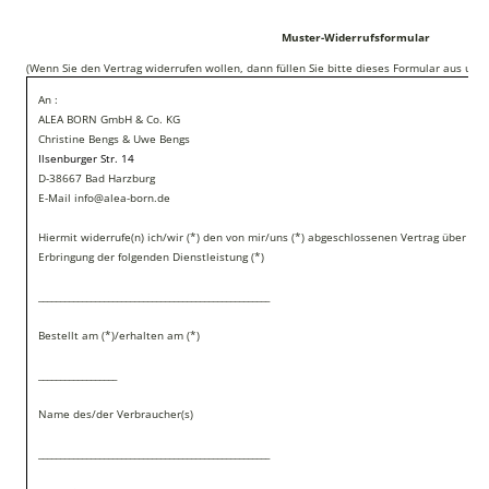
Muster-Widerrufsformular
(Wenn Sie den Vertrag widerrufen wollen, dann füllen Sie bitte dieses Formular aus und 
An :
ALEA BORN GmbH & Co. KG
Christine Bengs & Uwe Bengs
Ilsenburger Str. 14
D-38667 Bad Harzburg
E-Mail info@alea-born.de
Hiermit widerrufe(n) ich/wir (*) den von mir/uns (*) abgeschlossenen Vertrag über de
Erbringung der folgenden Dienstleistung (*)
_____________________________________________________
Bestellt am (*)/erhalten am (*)
__________________
Name des/der Verbraucher(s)
_____________________________________________________