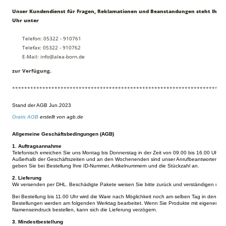
Unser Kundendienst für Fragen, Reklamationen und Beanstandungen steht Ihnen 
Uhr unter
Telefon: 05322 - 910761
Telefax: 05322 - 910762
E-Mail: info@alea-born.de
zur Verfügung.
**********************************************************************
Stand der AGB Jun.2023
Gratis AGB
erstellt von agb.de
Allgemeine Geschäftsbedingungen (AGB)
1. Auftragsannahme
Telefonisch erreichen Sie uns Montag bis Donnerstag in der Zeit von 09.00 bis 16.00 Uhr, F
Außerhalb der Geschäftszeiten und an den Wochenenden sind unser Anrufbeantworter und u
geben Sie bei Bestellung Ihre ID-Nummer, Artikelnummern und die Stückzahl an.
2. Lieferung
Wir versenden per DHL. Beschädigte Pakete weisen Sie bitte zurück und verständigen un
Bei Bestellung bis 11.00 Uhr wird die Ware nach Möglichkeit noch am selben Tag in den 
Bestellungen werden am folgenden Werktag bearbeitet. Wenn Sie Produkte mit eigenem La
Namenseindruck bestellen, kann sich die Lieferung verzögern.
3. Mindestbestellung