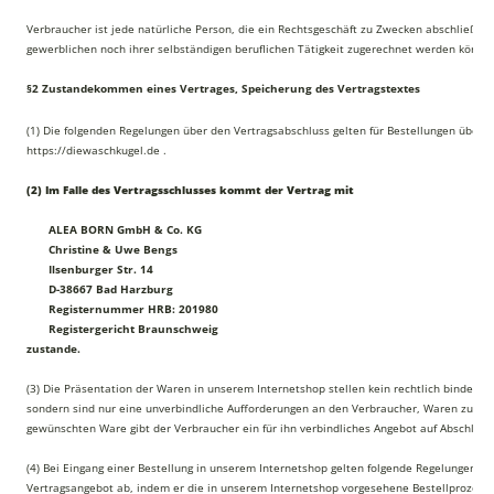
Verbraucher ist jede natürliche Person, die ein Rechtsgeschäft zu Zwecken abschließt, 
gewerblichen noch ihrer selbständigen beruflichen Tätigkeit zugerechnet werden können
§2 Zustandekommen eines Vertrages, Speicherung des Vertragstextes
(1) Die folgenden Regelungen über den Vertragsabschluss gelten für Bestellungen über 
https://diewaschkugel.de .
(2) Im Falle des Vertragsschlusses kommt der Vertrag mit
ALEA BORN GmbH & Co. KG
Christine & Uwe Bengs
Ilsenburger Str. 14
D-38667 Bad Harzburg
Registernummer HRB: 201980
Registergericht Braunschweig
zustande.
(3) Die Präsentation der Waren in unserem Internetshop stellen kein rechtlich bindende
sondern sind nur eine unverbindliche Aufforderungen an den Verbraucher, Waren zu best
gewünschten Ware gibt der Verbraucher ein für ihn verbindliches Angebot auf Abschluss
(4) Bei Eingang einer Bestellung in unserem Internetshop gelten folgende Regelungen: D
Vertragsangebot ab, indem er die in unserem Internetshop vorgesehene Bestellprozedur 