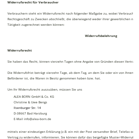
Widerrufsrecht für Verbraucher
Verbrauchern steht ein Widerrufsrecht nach folgender Maßgabe zu, wobei Verbraucher je
Rechtsgeschäft zu Zwecken abschließt, die überwiegend weder ihrer gewerblichen noch 
Tätigkeit zugerechnet werden können:
Widerrufsbelehrung
Widerrufsrecht
Sie haben das Recht, binnen vierzehn Tagen ohne Angabe von Gründen diesen Vertrag z
Die Widerrufsfrist beträgt vierzehn Tage, ab dem Tag, an dem Sie oder ein von Ihnen ben
Beförderer ist, die Waren in Besitz genommen haben bzw. hat.
Um Ihr Widerrufsrecht auszuüben, müssen Sie uns
ALEA BORN GmbH & Co. KG
Christine & Uwe Bengs
Ilsenburger Str. 14
D-38667 Bad Harzburg
E-Mail info@alea-born.de
mittels einer eindeutigen Erklärung (z.B. ein mit der Post versandter Brief, Telefax oder
Vertrag zu widerrufen, informieren. Sie können dafür das beigefügte Muster-Widerrufsf